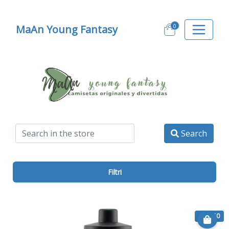
0
MaAn Young Fantasy
Search
Filtri
€ 22.50